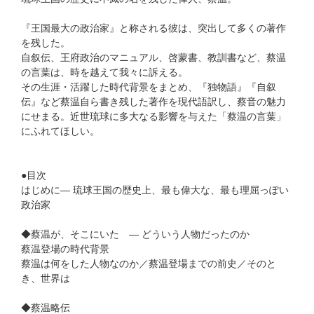
『王国最大の政治家』と称される彼は、突出して多くの著作
を残した。
自叙伝、王府政治のマニュアル、啓蒙書、教訓書など、蔡温
の言葉は、時を越えて我々に訴える。
その生涯・活躍した時代背景をまとめ、『独物語』『自叙
伝』など蔡温自ら書き残した著作を現代語訳し、蔡音の魅力
にせまる。近世琉球に多大なる影響を与えた「蔡温の言葉」
にふれてほしい。
●目次
はじめに― 琉球王国の歴史上、最も偉大な、最も理屈っぽい
政治家
◆蔡温が、そこにいた ― どういう人物だったのか
蔡温登場の時代背景
蔡温は何をした人物なのか／蔡温登場までの前史／そのと
き、世界は
◆蔡温略伝