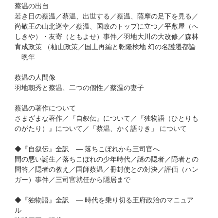
蔡温の出自
若き日の蔡温／蔡温、出世する／蔡温、薩摩の足下を見る／
尚敬王の山北巡幸／蔡温、国政のトップに立つ／平敷屋（へ
しきや）・友寄（ともよせ）事件／羽地大川の大改修／森林
育成政策 （杣山政策／国土再編と乾隆検地 幻の名護遷都論
晩年
蔡温の人間像
羽地朝秀と蔡温、二つの個性／蔡温の妻子
蔡温の著作について
さまざまな著作／『自叙伝』について／『独物語（ひとりも
のがたり）』について／「蔡温、かく語りき」 について
◆『自叙伝』全訳 ― 落ちこぼれから三司官へ
間の悪い誕生／落ちこぼれの少年時代／謎の隠者／隠者との
問答／隠者の教え／国師蔡温／冊封使との対決／評価（ハン
ガー）事件／三司官就任から隠居まで
◆『独物語』全訳 ― 時代を乗り切る王府政治のマニュア
ル