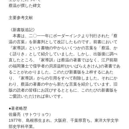
蔡温が撰した碑文
主要参考文献
《新書版追記》
本書は、二〇一一年にボーダーインクより刊行された『蔡
温の言葉』を新書判として改訂したものです。前書において
『家導訓』という書物の中からいくつかの言葉を「蔡温、か
く語りき」として紹介していました。しかし、出版後に調べ
直したところ、『家導訓』は蔡温の著書ではなく、江戸前期
の福岡藩士で儒学者の貝原益軒(かいばらえきけん)の著書であ
ることがわかりました。このたび新書版を上梓するにあた
り、『家導訓』からの引用をすべて削除しました。それにか
わり、蔡温の著書の中から新たな言葉を紹介しています。旧
版の読者の皆様にお詫びするとともに、このたびの新書版を
ご愛読いただければ幸いです。
●著者略歴
佐藤亮（サトウリョウ）
1977年、島根県生まれ。大阪府、千葉県育ち。東洋大学文学
部史学科卒業。