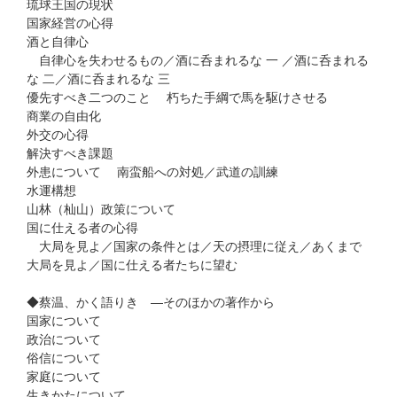
琉球王国の現状
国家経営の心得
酒と自律心
自律心を失わせるもの／酒に呑まれるな 一 ／酒に呑まれる
な 二／酒に呑まれるな 三
優先すべき二つのこと 朽ちた手綱で馬を駆けさせる
商業の自由化
外交の心得
解決すべき課題
外患について 南蛮船への対処／武道の訓練
水運構想
山林（杣山）政策について
国に仕える者の心得
大局を見よ／国家の条件とは／天の摂理に従え／あくまで
大局を見よ／国に仕える者たちに望む
◆蔡温、かく語りき ―そのほかの著作から
国家について
政治について
俗信について
家庭について
生きかたについて