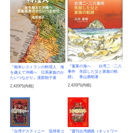
『蓬莱の海へ 台湾二・二八
『南米レストランの料理人 海
事件 失踪した父と家族の軌
を越えて沖縄へ 日系家族のか
跡』 青山惠昭著
たいつながり』漢那朝子著
2,420円(内税)
2,420円(内税)
『台湾デスティニー 琉球発コ
『週刊台湾網路（ネットワー