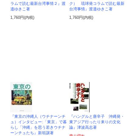
ラムで読む最新台湾事情２』渡
ク） 琉球発コラムで読む最新
邉ゆきこ著
台湾事情』渡邉ゆきこ著
1,760円(内税)
1,760円(内税)
『東京の沖縄人（ウチナーンチ
『ハングルと唐辛子 沖縄発・
ュ）インタビュー:「東京」で暮
東アジア行ったり来りの文化
らし「沖縄」を思う若きウチナ
論』津波高志著
ーンチュたち』新垣譲著