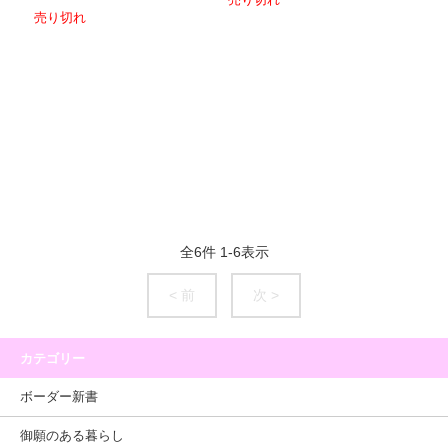
売り切れ
売り切れ
全
6
件
1
-
6
表示
< 前
次 >
カテゴリー
ボーダー新書
御願のある暮らし