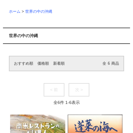
ホーム
>
世界の中の沖縄
世界の中の沖縄
おすすめ順
価格順
新着順
全
6
商品
< 前
次 >
全
6
件
1
-
6
表示