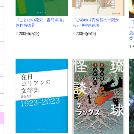
『ことばの花束 書簡点描』
『ひめゆり資料館の一隅か
『
仲程昌徳著
ら』仲程昌徳著
い
風
2,200円(内税)
2,200円(内税)
委
1,