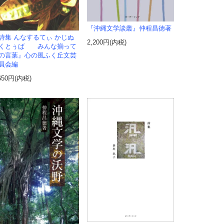
『沖縄文学談叢』仲程昌徳著
詩集 んなするてぃ かじぬ
2,200円(内税)
くとぅば みんな揃って
の言葉』心の風ふく丘文芸
員会編
650円(内税)