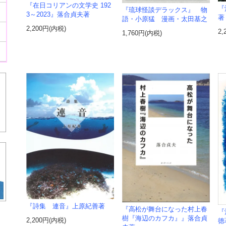
『在日コリアンの文学史 192
『
『琉球怪談デラックス』 物
3～2023』落合貞夫著
著
語・小原猛 漫画・太田基之
2,200円(内税)
2,
1,760円(内税)
『詩集 連音』上原紀善著
『高松が舞台になった村上春
『
樹『海辺のカフカ』』落合貞
2,200円(内税)
徳