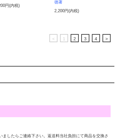
徳著
200円(内税)
2,200円(内税)
<
1
2
3
4
>
いましたらご連絡下さい。返送料当社負担にて商品を交換さ