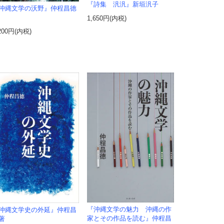
『詩集 汎汎』新垣汎子
沖縄文学の沃野』仲程昌徳
1,650円(内税)
200円(内税)
『沖縄文学の魅力 沖縄の作
沖縄文学史の外延』仲程昌
家とその作品を読む』仲程昌
著