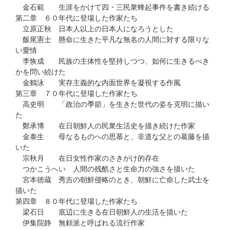
金石範 生涯をかけて四・三民衆蜂起事件を書き続ける
第二章 ６０年代に登場した作家たち
立原正秋 日本人以上の日本人になろうとした
飯尾憲士 懸命に生きた平凡な無名の人間に対する限りな
い愛情
李恢成 民族の主体性を堅持しつつ、如何に生きるべき
かを問い続けた
金鶴泳 実存主義的な内面世界を凝視する作風
第三章 ７０年代に登場した作家たち
高史明 「政治の季節」を生きた世代の姿を克明に描い
た
鄭承博 在日朝鮮人の民衆生活史を描き続けた作家
金泰生 母なるものへの思慕と、非道な父との葛藤を描
いた
宗秋月 在日女性作家のさきがけ的存在
つかこうへい 人間の残酷さと生命力の強さを描いた
宮本徳蔵 秀吉の朝鮮侵略のとき、朝鮮に亡命した武士を
描いた
第四章 ８０年代に登場した作家たち
梁石日 底辺に生きる在日朝鮮人の生活を描いた
伊集院静 無頼派と呼ばれる流行作家