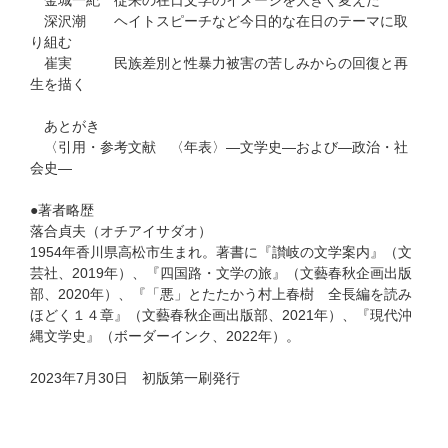
金城一紀 従来の在日文学のイメージを大きく変えた
深沢潮 ヘイトスピーチなど今日的な在日のテーマに取
り組む
崔実 民族差別と性暴力被害の苦しみからの回復と再
生を描く
あとがき
〈引用・参考文献 〈年表〉―文学史―および―政治・社
会史―
●著者略歴
落合貞夫（オチアイサダオ）
1954年香川県高松市生まれ。著書に『讃岐の文学案内』（文
芸社、2019年）、『四国路・文学の旅』（文藝春秋企画出版
部、2020年）、『「悪」とたたかう村上春樹 全長編を読み
ほどく１４章』（文藝春秋企画出版部、2021年）、『現代沖
縄文学史』（ボーダーインク、2022年）。
2023年7月30日 初版第一刷発行