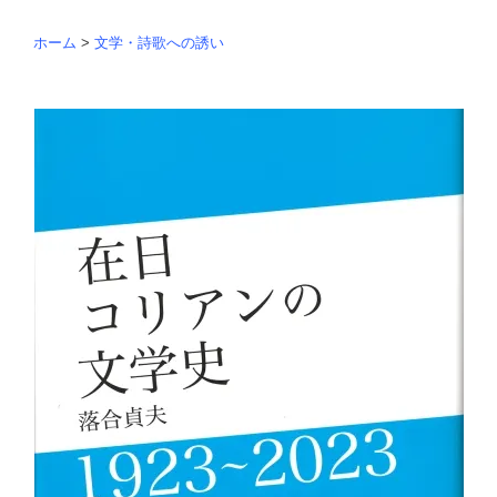
ホーム
>
文学・詩歌への誘い