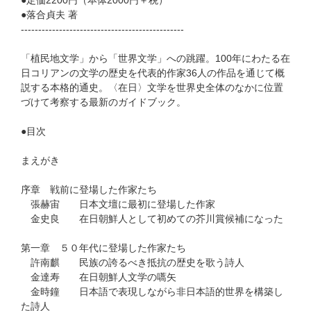
●定価2200円（本体2000円＋税）
●落合貞夫 著
-----------------------------------------------
「植民地文学」から「世界文学」への跳躍。100年にわたる在
日コリアンの文学の歴史を代表的作家36人の作品を通じて概
説する本格的通史。〈在日〉文学を世界史全体のなかに位置
づけて考察する最新のガイドブック。
●目次
まえがき
序章 戦前に登場した作家たち
張赫宙 日本文壇に最初に登場した作家
金史良 在日朝鮮人として初めての芥川賞候補になった
第一章 ５０年代に登場した作家たち
許南麒 民族の誇るべき抵抗の歴史を歌う詩人
金達寿 在日朝鮮人文学の嚆矢
金時鐘 日本語で表現しながら非日本語的世界を構築し
た詩人