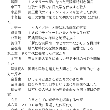
麗羅 ミステリー作家になった元陸軍特別志願兵
李正子 短歌の世界で在日文学を代表する歌人
李起昇 第三世代のアイデンティティを追求した作家
李良枝 在日の女性作家として初めて日本文壇に登場し
た
元秀一 「イカイノ語」と呼ばれる肉体の言葉
鷺沢萠 １８歳でデビューした天才女子大生作家
朴重鎬 民族運動との確執と絶望を描く
姜信子 「新たな共同性、命と命のつながり」を目指す
金在南 植民地時代の記憶を再生し、後世に伝える
第五章 ９０年代に登場した作家たち
金重明 在日朝鮮人文学に新しい歴史小説の分野を開拓
した
深沢夏衣 国籍や民族を超えた人間としての普遍的な生き
方の探求
金蒼生 ひっそりと生きる者たちの小さな声
金真須美 自分を育てた日本という国に母親像を託した
柳美里 日本社会の抱える病理を正面から問う在日の作
家
玄月 在日としての遺伝子を継承する作家
第六章 ２０００年代に登場した作家たち