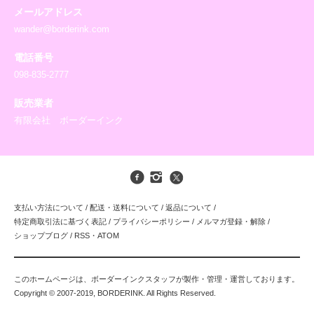
メールアドレス
wander@borderink.com
電話番号
098-835-2777
販売業者
有限会社 ボーダーインク
支払い方法について
/
配送・送料について
/
返品について
/
特定商取引法に基づく表記
/
プライバシーポリシー
/
メルマガ登録・解除
/
ショップブログ
/
RSS
・
ATOM
このホームページは、ボーダーインクスタッフが製作・管理・運営しております。
Copyright © 2007-2019, BORDERINK. All Rights Reserved.