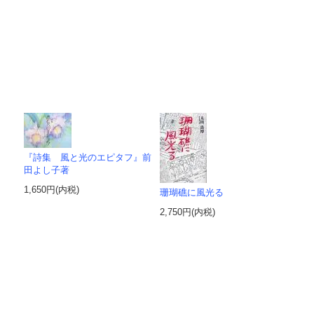
『詩集 風と光のエピタフ』前
田よし子著
1,650円(内税)
珊瑚礁に風光る
2,750円(内税)