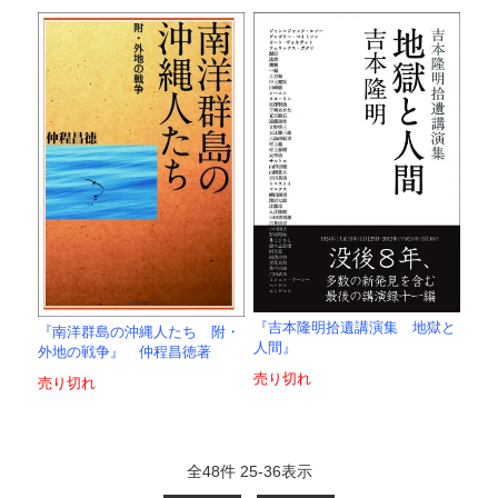
『吉本隆明拾遺講演集 地獄と
『南洋群島の沖縄人たち 附・
人間』
外地の戦争』 仲程昌徳著
売り切れ
売り切れ
全
48
件
25
-
36
表示