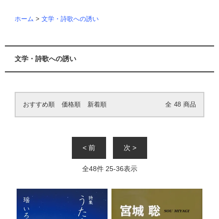
ホーム
>
文学・詩歌への誘い
文学・詩歌への誘い
おすすめ順
価格順
新着順
全
48
商品
< 前
次 >
全
48
件
25
-
36
表示