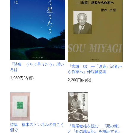
『詩集 うたう星うたう』瑶い
『宮城 聡 ―「改造」記者か
ろは
ら作家へ』仲程昌徳著
1,980円(内税)
2,200円(内税)
詩集 福木のトンネルの向こう
『島尾敏雄を読む 『死の棘』
側で
と『死の棘日記』を検証する』