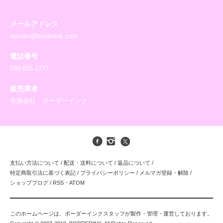
メールアドレス
wander@borderink.com
電話番号
098-835-2777
販売業者
有限会社 ボーダーインク
支払い方法について
/
配送・送料について
/
返品について
/
特定商取引法に基づく表記
/
プライバシーポリシー
/
メルマガ登録・解除
/
ショップブログ
/
RSS
・
ATOM
このホームページは、ボーダーインクスタッフが製作・管理・運営しております。