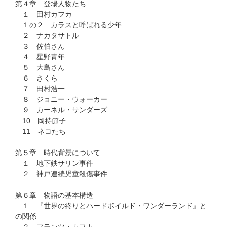
第４章 登場人物たち
１ 田村カフカ
１の２ カラスと呼ばれる少年
２ ナカタサトル
３ 佐伯さん
４ 星野青年
５ 大島さん
６ さくら
７ 田村浩一
８ ジョニー・ウォーカー
９ カーネル・サンダーズ
10 岡持節子
11 ネコたち
第５章 時代背景について
１ 地下鉄サリン事件
２ 神戸連続児童殺傷事件
第６章 物語の基本構造
１ 『世界の終りとハードボイルド・ワンダーランド』と
の関係