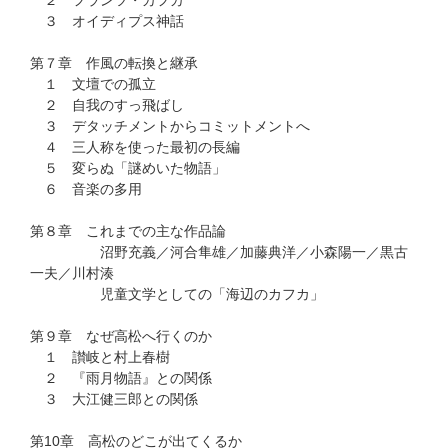
２ フランツ・カフカ
３ オイディプス神話
第７章 作風の転換と継承
１ 文壇での孤立
２ 自我のすっ飛ばし
３ デタッチメントからコミットメントへ
４ 三人称を使った最初の長編
５ 変らぬ「謎めいた物語」
６ 音楽の多用
第８章 これまでの主な作品論
沼野充義／河合隼雄／加藤典洋／小森陽一／黒古
一夫／川村湊
児童文学としての「海辺のカフカ」
第９章 なぜ高松へ行くのか
１ 讃岐と村上春樹
２ 『雨月物語』との関係
３ 大江健三郎との関係
第10章 高松のどこが出てくるか