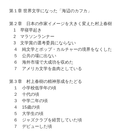
第１章 世界文学になった「海辺のカフカ」
第２章 日本の作家イメージを大きく変えた村上春樹
1 早寝早起き
2 マラソンランナー
3 文学賞の選考委員にならない
４ 純文学とポップ・カルチャーの境界をなくした
５ 公共の場に出ない
６ 海外市場で大成功を収めた
７ アメリカ文学を血肉としている
第３章 村上春樹の精神形成をたどる
１ 小学校低学年の頃
２ 十代の頃
３ 中学二年の頃
４ 15歳の頃
５ 大学生の頃
６ ジャズクラブを経営していた頃
７ デビューした頃