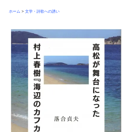
ホーム
>
文学・詩歌への誘い