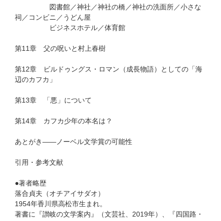
図書館／神社／神社の橋／神社の洗面所／小さな
祠／コンビニ／うどん屋
ビジネスホテル／体育館
第11章 父の呪いと村上春樹
第12章 ビルドゥングス・ロマン（成長物語）としての「海
辺のカフカ」
第13章 「悪」について
第14章 カフカ少年の本名は？
あとがき——ノーベル文学賞の可能性
引用・参考文献
●著者略歴
落合貞夫（オチアイサダオ）
1954年香川県高松市生まれ。
著書に『讃岐の文学案内』（文芸社、2019年）、『四国路・