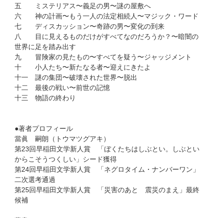
五 ミステリアス〜義足の男〜謎の屋敷へ
六 神の計画〜もう一人の法定相続人〜マジック・ワード
七 ディスカッション〜奇跡の男〜変化の到来
八 目に見えるものだけがすべてなのだろうか？〜暗闇の
世界に足を踏み出す
九 冒険家の見たもの〜すべてを疑う〜ジャッジメント
十 小人たち〜新たなる者〜迎えにきたよ
十一 謎の集団〜破壊された世界〜脱出
十二 最後の戦い〜前世の記憶
十三 物語の終わり
●著者プロフィール
當眞 嗣朗（トウマツグアキ）
第23回早稲田文学新人賞 「ぼくたちはしぶとい。しぶとい
からこそうつくしい」シード獲得
第24回早稲田文学新人賞 「ネグロタイム・ナンバーワン」
二次選考通過
第25回早稲田文学新人賞 「災害のあと 震災のまえ」最終
候補