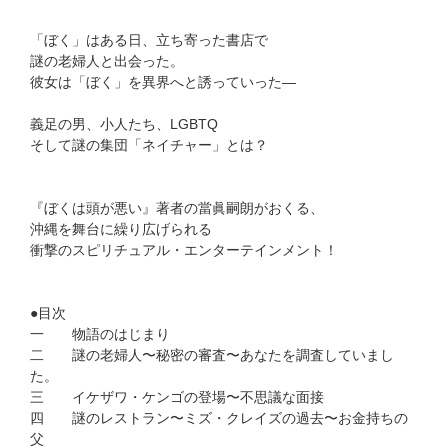
「ぼく」はある日、立ち寄った書店で
謎の老婦人と出会った。
彼女は「ぼく」を異界へと誘っていった―
義足の男、小人たち、LGBTQ
そして謎の集団「ネイチャー」とは？
『ぼくは頭が悪い』著者の當眞嗣朗がおくる、
沖縄を舞台に繰り広げられる
衝撃のスピリチュアル・エンターテインメント！
●目次
一 物語のはじまり
二 謎の老婦人〜秘密の審査〜あなたを調査していまし
た。
三 イケザワ・ケンゴの登場〜不思議な面接
四 謎のレストラン〜ミズ・クレイズの過去〜お金持ちの
父