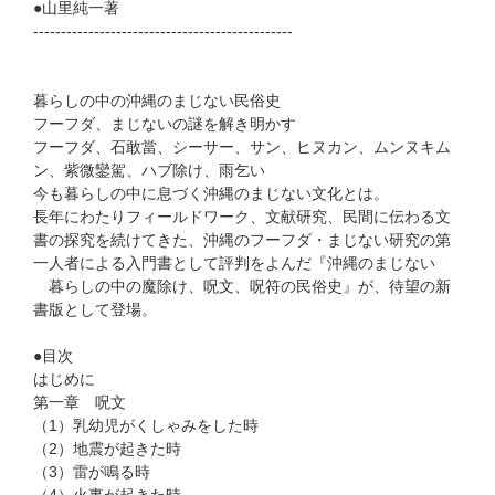
●山里純一著
-----------------------------------------------
暮らしの中の沖縄のまじない民俗史
フーフダ、まじないの謎を解き明かす
フーフダ、石敢當、シーサー、サン、ヒヌカン、ムンヌキム
ン、紫微鑾駕、ハブ除け、雨乞い
今も暮らしの中に息づく沖縄のまじない文化とは。
長年にわたりフィールドワーク、文献研究、民間に伝わる文
書の探究を続けてきた、沖縄のフーフダ・まじない研究の第
一人者による入門書として評判をよんだ『沖縄のまじない
暮らしの中の魔除け、呪文、呪符の民俗史』が、待望の新
書版として登場。
●目次
はじめに
第一章 呪文
（1）乳幼児がくしゃみをした時
（2）地震が起きた時
（3）雷が鳴る時
（4）火事が起きた時