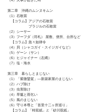
第二章 沖縄のムンヌキムン
（1）石敢當
【コラム】アジアの石敢當
ブラジルの石敢當
（2）シーサー
（3）フーフダ（符札） 屋敷、便所、台所など
【コラム】急々如律令
（4）貝（シャコガイ・スイジガイなど）
（5）ゲーン（サン）
（6）ヒジャイナー（左縄）
（7）塩・海水
第三章 暮らしとまじない
（1）「紫微鑾駕」—新築家屋のまじない
（2）ハブ除け
（3）虫害除け
（4）旱魃と雨乞い
（5）風のまじない
（6）守り本尊と「首里十二ヶ所巡り」
【コラム】「時双紙」と「砂川双紙」