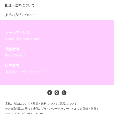
配送・送料について
支払い方法について
メールアドレス
wander@borderink.com
電話番号
098-835-2777
販売業者
有限会社 ボーダーインク
支払い方法について
/
配送・送料について
/
返品について
/
特定商取引法に基づく表記
/
プライバシーポリシー
/
メルマガ登録・解除
/
ショップブログ
/
RSS
・
ATOM