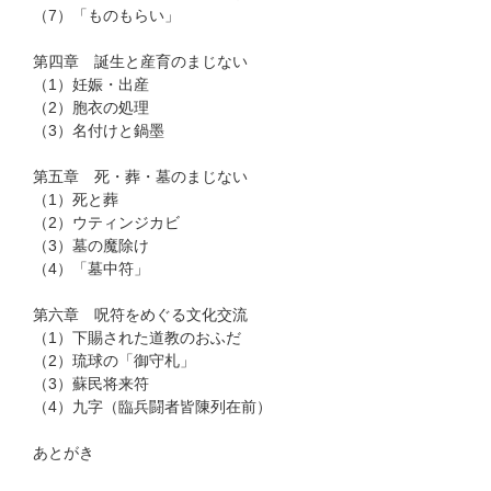
（7）「ものもらい」
第四章 誕生と産育のまじない
（1）妊娠・出産
（2）胞衣の処理
（3）名付けと鍋墨
第五章 死・葬・墓のまじない
（1）死と葬
（2）ウティンジカビ
（3）墓の魔除け
（4）「墓中符」
第六章 呪符をめぐる文化交流
（1）下賜された道教のおふだ
（2）琉球の「御守札」
（3）蘇民将来符
（4）九字（臨兵闘者皆陳列在前）
あとがき