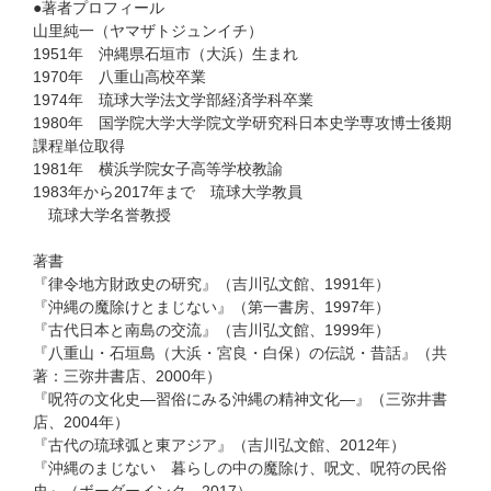
●著者プロフィール
山里純一（ヤマザトジュンイチ）
1951年 沖縄県石垣市（大浜）生まれ
1970年 八重山高校卒業
1974年 琉球大学法文学部経済学科卒業
1980年 国学院大学大学院文学研究科日本史学専攻博士後期
課程単位取得
1981年 横浜学院女子高等学校教諭
1983年から2017年まで 琉球大学教員
琉球大学名誉教授
著書
『律令地方財政史の研究』（吉川弘文館、1991年）
『沖縄の魔除けとまじない』（第一書房、1997年）
『古代日本と南島の交流』（吉川弘文館、1999年）
『八重山・石垣島（大浜・宮良・白保）の伝説・昔話』（共
著：三弥井書店、2000年）
『呪符の文化史—習俗にみる沖縄の精神文化—』（三弥井書
店、2004年）
『古代の琉球弧と東アジア』（吉川弘文館、2012年）
『沖縄のまじない 暮らしの中の魔除け、呪文、呪符の民俗
史』（ボーダーインク 2017）