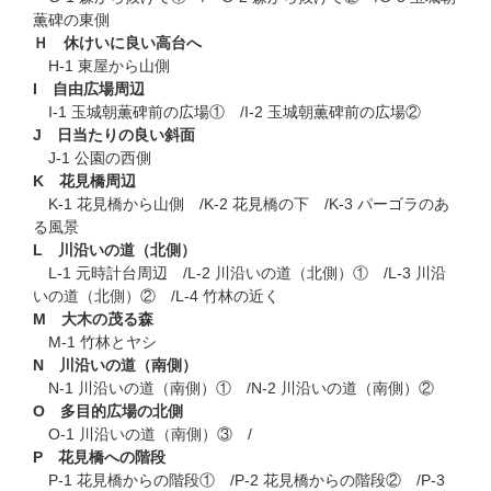
薫碑の東側
Ｈ 休けいに良い高台へ
H-1 東屋から山側
I 自由広場周辺
I-1 玉城朝薫碑前の広場① /I-2 玉城朝薫碑前の広場②
J 日当たりの良い斜面
J-1 公園の西側
K 花見橋周辺
K-1 花見橋から山側 /K-2 花見橋の下 /K-3 パーゴラのあ
る風景
L 川沿いの道（北側）
L-1 元時計台周辺 /L-2 川沿いの道（北側）① /L-3 川沿
いの道（北側）② /L-4 竹林の近く
M 大木の茂る森
M-1 竹林とヤシ
N 川沿いの道（南側）
N-1 川沿いの道（南側）① /N-2 川沿いの道（南側）②
O 多目的広場の北側
O-1 川沿いの道（南側）③ /
P 花見橋への階段
P-1 花見橋からの階段① /P-2 花見橋からの階段② /P-3