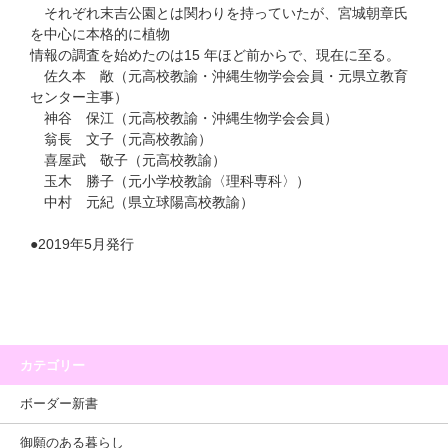
それぞれ末吉公園とは関わりを持っていたが、宮城朝章氏
を中心に本格的に植物
情報の調査を始めたのは15 年ほど前からで、現在に至る。
佐久本 敞（元高校教諭・沖縄生物学会会員・元県立教育
センター主事）
神谷 保江（元高校教諭・沖縄生物学会会員）
翁長 文子（元高校教諭）
喜屋武 敬子（元高校教諭）
玉木 勝子（元小学校教諭〈理科専科〉）
中村 元紀（県立球陽高校教諭）
●2019年5月発行
カテゴリー
ボーダー新書
御願のある暮らし