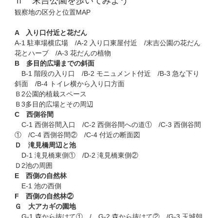
Ⅱ 末吉公園を歩いてみよう
観察地の区分と位置MAP
A 入り口付近と花だん
A-1 駐車場横広場 /A-2 入り口東屋付近 /末吉公園の花だん
花とハーブ /A-3 花だんの植物
B 多目的広場までの斜面
B-1 階段の入り口 /B-2 モニュメント付近 /B-3 急な下り
斜面 /B-4 トイレ横から入り口方面
Ｂ2公園的植栽スペース
Ｂ3多目的広場とその周辺
C 西側谷間
C-1 西側谷間入口 /C-2 西側谷間への道① /C-3 西側谷間
① /C-4 西側谷間② /C-4 付近の断面図
Ｄ 滝見橋周辺と池
D-1 滝見橋東側① /D-2 滝見橋東側②
Ｄ2池の周囲
E 西側の自然林
E-1 池の西側
F 西側の自然林②
Ｇ 大アカギの園地
G-1 森から抜けて① / G-2 森から抜けて② /G-3 玉城朝