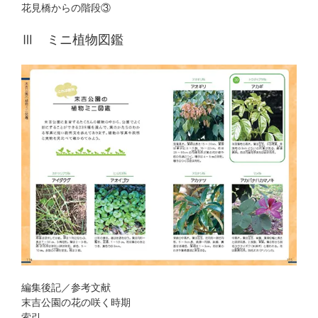
花見橋からの階段③
Ⅲ ミニ植物図鑑
編集後記／参考文献
末吉公園の花の咲く時期
索引