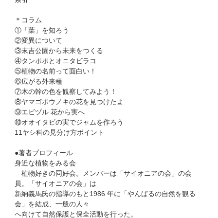
＊コラム
①「葉」を知ろう
②変異について
③末吉公園から未来をつくる
④タンポポとオニタビラコ
⑤植物の名前って面白い！
⑥広がる外来種
⑦木の幹の色を観察してみよう！
⑧ヤマゴボウノキの花を見つけたよ
⑨エビヅル 花から実へ
⑩オオイタビの実でジャムを作ろう
11ヤシ科の見分け方ポイント
●著者プロフィール
身近な植物をみる会
植物好きの同好会。メンバーは「サイオニアの会」の会
員。「サイオニアの会」は
新納義馬氏の指導のもと1986 年に「やんばるの自然を観る
会」を結成、一般の人々
へ向けて自然保護と保全活動を行った。