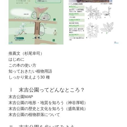
推薦文（杉尾幸司）
はじめに
この本の使い方
知っておきたい植物用語
しっかり覚えよう30 種
Ⅰ 末吉公園ってどんなところ？
末吉公園MAP
末吉公園の地形・地質を知ろう（神谷厚昭）
末吉公園の歴史と文化を知ろう（盛島菫純）
末吉公園の植物群落について