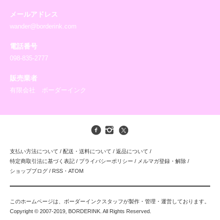
メールアドレス
wander@borderink.com
電話番号
098-835-2777
販売業者
有限会社 ボーダーインク
支払い方法について
/
配送・送料について
/
返品について
/
特定商取引法に基づく表記
/
プライバシーポリシー
/
メルマガ登録・解除
/
ショップブログ
/
RSS
・
ATOM
このホームページは、ボーダーインクスタッフが製作・管理・運営しております。
Copyright © 2007-2019, BORDERINK. All Rights Reserved.