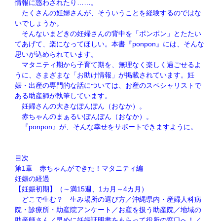
情報に惑わされたり……。
たくさんの妊婦さんが、そういうことを経験するのではな
いでしょうか。
そんないまどきの妊婦さんの背中を「ポンポン」とたたい
てあげて、楽になってほしい。本書『ponpon』には、そんな
思いが込められています。
マタニティ期から子育て期を、無理なく楽しく過ごせるよ
うに、さまざまな「お助け情報」が掲載されています。妊
娠・出産の専門的な話については、お産のスペシャリストで
ある助産師が執筆しています。
妊婦さんの大きなぽんぽん（おなか）。
赤ちゃんのまぁるいぽんぽん（おなか）。
『ponpon』が、そんな幸せをサポートできますように。
目次
第1章 赤ちゃんができた！マタニティ編
妊娠の経過
【妊娠初期】（～満15週、1カ月～4カ月）
どこで生む？ 生み場所の選び方／沖縄県内・産婦人科病
院・診療所・助産院アンケート／お産を扱う助産院／地域の
助産師さん／早めに妊娠証明書をもらって役所の窓口へ！／