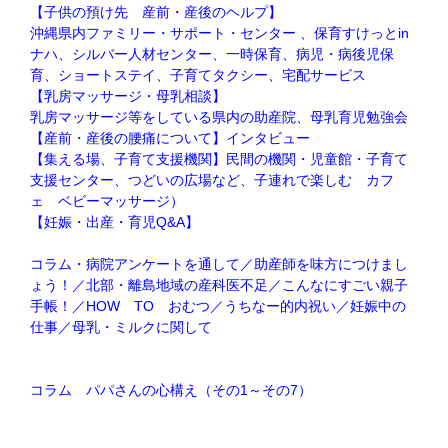
【子供の預け先 産前・産後のヘルプ】
沖縄県内ファミリー・サポート・センター 、保育すけっとin
ナハ、シルバー人材センター、一時保育、病児・病後児保
育、ショートステイ、子育てタクシー、宅配サービス
【乳房マッサージ・母乳相談】
乳房マッサージ等をしている県内の助産院、母乳育児勉強会
【産前・産後の腰痛について】インタビュー
【集える場、子育て支援機関】民間の機関・児童館・子育て
支援センター、つどいの広場など、子連れで楽しむ カフ
ェ ベビーマッサージ）
【妊娠・出産・育児Q&A】
コラム・病院アンケートを通して／助産師を味方につけまし
ょう！／北部・離島地域の産科医不足／こんなにすごい親子
手帳！／HOW TO おむつ／うちなー的内祝い／妊娠中の
仕事／母乳・ミルクに関して
コラム パパさんの心構え（その1～その7）