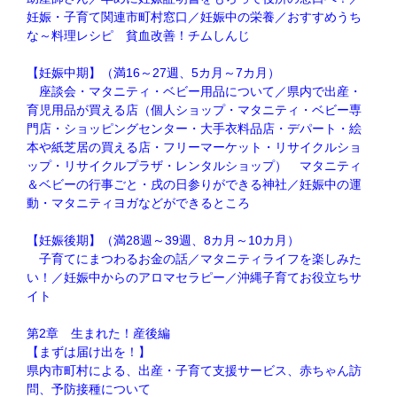
妊娠・子育て関連市町村窓口／妊娠中の栄養／おすすめうち
な～料理レシピ 貧血改善！チムしんじ
【妊娠中期】（満16～27週、5カ月～7カ月）
座談会・マタニティ・ベビー用品について／県内で出産・
育児用品が買える店（個人ショップ・マタニティ・ベビー専
門店・ショッピングセンター・大手衣料品店・デパート・絵
本や紙芝居の買える店・フリーマーケット・リサイクルショ
ップ・リサイクルプラザ・レンタルショップ） マタニティ
＆ベビーの行事ごと・戌の日参りができる神社／妊娠中の運
動・マタニティヨガなどができるところ
【妊娠後期】（満28週～39週、8カ月～10カ月）
子育てにまつわるお金の話／マタニティライフを楽しみた
い！／妊娠中からのアロマセラピー／沖縄子育てお役立ちサ
イト
第2章 生まれた！産後編
【まずは届け出を！】
県内市町村による、出産・子育て支援サービス、赤ちゃん訪
問、予防接種について