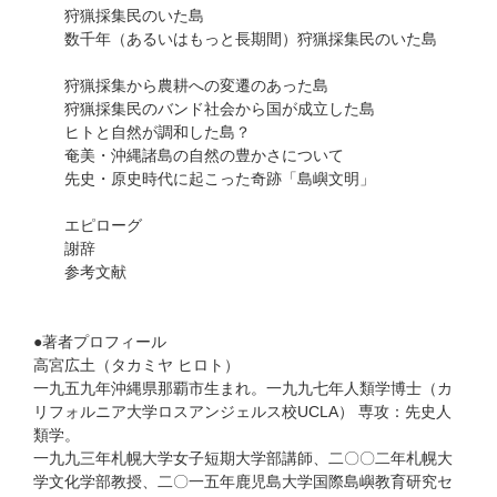
狩猟採集民のいた島
数千年（あるいはもっと長期間）狩猟採集民のいた島
狩猟採集から農耕への変遷のあった島
狩猟採集民のバンド社会から国が成立した島
ヒトと自然が調和した島？
奄美・沖縄諸島の自然の豊かさについて
先史・原史時代に起こった奇跡「島嶼文明」
エピローグ
謝辞
参考文献
●著者プロフィール
高宮広土（タカミヤ ヒロト）
一九五九年沖縄県那覇市生まれ。一九九七年人類学博士（カ
リフォルニア大学ロスアンジェルス校UCLA） 専攻：先史人
類学。
一九九三年札幌大学女子短期大学部講師、二〇〇二年札幌大
学文化学部教授、二〇一五年鹿児島大学国際島嶼教育研究セ