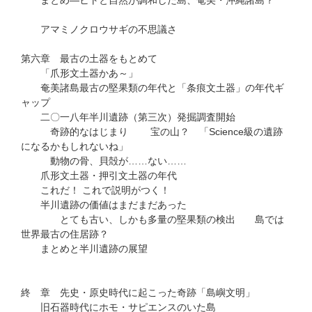
まとめ―ヒトと自然が調和した島、奄美・沖縄諸島？
アマミノクロウサギの不思議さ
第六章 最古の土器をもとめて
「爪形文土器かあ～」
奄美諸島最古の堅果類の年代と「条痕文土器」の年代ギ
ャップ
二〇一八年半川遺跡（第三次）発掘調査開始
奇跡的なはじまり 宝の山？ 「Science級の遺跡
になるかもしれないね」
動物の骨、貝殻が……ない……
爪形文土器・押引文土器の年代
これだ！ これで説明がつく！
半川遺跡の価値はまだまだあった
とても古い、しかも多量の堅果類の検出 島では
世界最古の住居跡？
まとめと半川遺跡の展望
終 章 先史・原史時代に起こった奇跡「島嶼文明」
旧石器時代にホモ・サピエンスのいた島