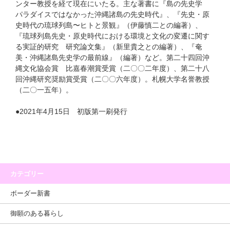
ンター教授を経て現在にいたる。主な著書に『島の先史学
パラダイスではなかった沖縄諸島の先史時代』、『先史・原
史時代の琉球列島〜ヒトと景観』（伊藤慎二との編著）、
『琉球列島先史・原史時代における環境と文化の変遷に関す
る実証的研究 研究論文集』（新里貴之との編著）、『奄
美・沖縄諸島先史学の最前線』（編著）など。第二十四回沖
縄文化協会賞 比嘉春潮賞受賞（二〇〇二年度）、第二十八
回沖縄研究奨励賞受賞（二〇〇六年度）。札幌大学名誉教授
（二〇一五年）。
●2021年4月15日 初版第一刷発行
カテゴリー
ボーダー新書
御願のある暮らし