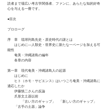
読者まで場広い考古学関係者、ファンに、あらたな知的好奇
心を与える一冊です。
●目次
プロローグ
序 章 琉球列島先史・原史時代の謎とは
はじめに―人類史・世界史に新たな一ページを加える可
能性
奄美・沖縄諸島の編年
各章の内容
第一章 現代奄美・沖縄諸島人の起源
はじめに
ヒト（ホモ・サピエンス）はいつごろ奄美・沖縄諸島に
適応したか
伊藤慎二さんの反論
爪形文土器以前
「古い方のギャップ」 「新しい方のギャップ」
「古手の土器」論争