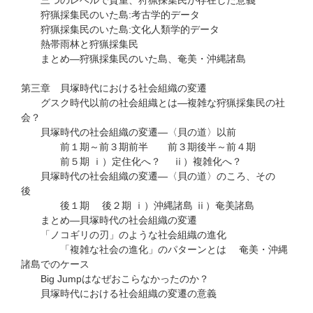
三つのレベルで貴重、狩猟採集民が存在した意義
狩猟採集民のいた島:考古学的データ
狩猟採集民のいた島:文化人類学的データ
熱帯雨林と狩猟採集民
まとめ―狩猟採集民のいた島、奄美・沖縄諸島
第三章 貝塚時代における社会組織の変遷
グスク時代以前の社会組織とは―複雑な狩猟採集民の社
会？
貝塚時代の社会組織の変遷―〈貝の道〉以前
前１期～前３期前半 前３期後半～前４期
前５期 ｉ）定住化へ？ ⅱ）複雑化へ？
貝塚時代の社会組織の変遷―〈貝の道〉のころ、その
後
後１期 後２期 ｉ）沖縄諸島 ⅱ）奄美諸島
まとめ―貝塚時代の社会組織の変遷
「ノコギリの刃」のような社会組織の進化
「複雑な社会の進化」のパターンとは 奄美・沖縄
諸島でのケース
Big Jumpはなぜおこらなかったのか？
貝塚時代における社会組織の変遷の意義