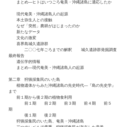
まとめ―ヒトはいつごろ奄美・沖縄諸島に適応したか
現代奄美・沖縄諸島人の起源
本土弥生人との接触
なぜ「突然」農耕がはじまったのか
新たなデータ
文化の激変
喜界島城久遺跡群
二〇〇七年ごろまでの解釈 城久遺跡群発掘調査
最終報告
遺伝学的情報
まとめ―現代奄美・沖縄諸島人の起源
第二章 狩猟採集民のいた島
植物遺体からみた沖縄諸島の先史時代―『島の先史学』
まで
前１期から後２期の植物食利用
前１期 前２期 前３期 前４期 前５
期
後１期 後２期
狩猟採集民のいた島、奄美・沖縄諸島