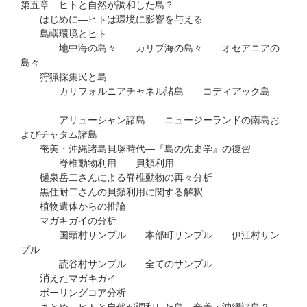
第五章 ヒトと自然が調和した島？
はじめに―ヒトは環境に影響を与える
島嶼環境とヒト
地中海の島々 カリブ海の島々 オセアニアの
島々
狩猟採集民と島
カリフォルニアチャネル諸島 コディアック島
アリューシャン諸島 ニュージーランドの南島お
よびチャタム諸島
奄美・沖縄諸島貝塚時代―『島の先史学』の復習
脊椎動物利用 貝類利用
樋泉岳二さんによる脊椎動物の再々分析
黒住耐二さんの貝類利用に関する解釈
植物遺体からの推論
マガキガイの分析
国頭村サンプル 本部町サンプル 伊江村サン
プル
読谷村サンプル 全てのサンプル
消えたマガキガイ
ボーリングコア分析