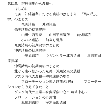
第四章 狩猟採集から農耕へ
はじめに
奄美・沖縄諸島における農耕のはじまり―『島の先史
学』のまとめ
奄美諸島 沖縄諸島
奄美諸島の初期農耕
山田中西遺跡 山田半田遺跡 前畑遺跡
小ハネ遺跡 前当り遺跡
奄美諸島の初期農耕のまとめ
沖縄諸島の初期農耕
小堀原遺跡 ウガンヒラー北方遺跡 屋部前田
原貝塚
沖縄諸島の初期農耕のまとめ
北から南へ拡がった奄美・沖縄諸島の農耕
グスク時代の農耕―沖縄諸島の場合
フローテーション導入以前の理解 フローテー
ションからみえてきたこと
グスク時代の生業―狩猟採集中心？ 農耕中心？
フローテーションの有用性
鳳雛洞遺跡 宇木汲田遺跡