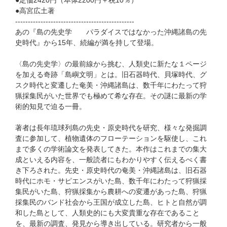
●定価2420円（本体2200円＋税10％）
●高宮広土著
-----------------------------------------------
あの『島の先史学 パラダイスではなかった沖縄諸島の先
史時代』から15年、続編が満を持して登場。
〈島の先史学〉の最前線から挑む、人類史に新たな１ページ
を加える奇跡「島嶼文明」とは。旧石器時代、貝塚時代、グ
スク時代と変遷した奄美・沖縄諸島は、数千年にわたって狩
猟採集民がいた世界でも極めて希な存在。その謎に最新の学
術的知見で迫る一冊。
著者は長年琉球列島の先史・原史時代を研究、様々な発掘調
査に参加して、植物遺体のフローテーションを駆使し、これ
まで多くの学術論文を発表してきた。本作はこれまでの集大
成といえる内容を、一般読者にもわかりやすく伝えるべく書
き下ろされた。先史・原史時代の奄美・沖縄諸島は、旧石器
時代にホモ・サピエンスがいた島、数千年にわたって狩猟採
集民がいた島、狩猟採集から農耕への変遷があった島、狩猟
採集民のバンド社会から王国が成立した島、ヒトと自然が調
和した島として、人類史的にも大変貴重な存在であること
を、最新の調査、発見から導き出している。研究者から一般