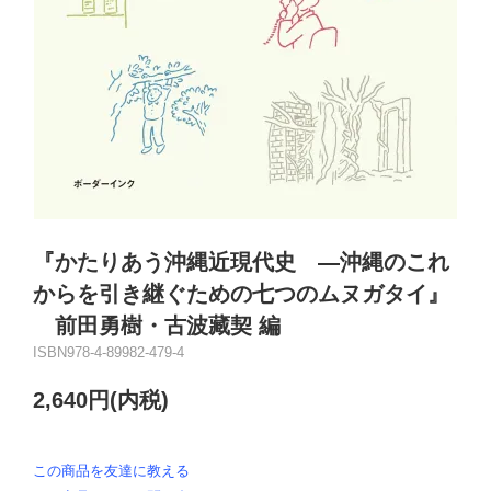
『かたりあう沖縄近現代史 ―沖縄のこれ
からを引き継ぐための七つのムヌガタイ』
前田勇樹・古波藏契 編
ISBN978-4-89982-479-4
2,640円(内税)
この商品を友達に教える