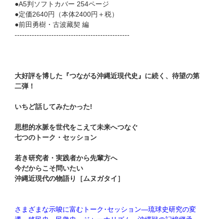
●A5判ソフトカバー 254ページ
●定価2640円（本体2400円＋税）
●前田勇樹・古波藏契 編
-----------------------------------------------
大好評を博した『つながる沖縄近現代史』に続く、待望の第
二弾！
いちど話してみたかった!
思想的水脈を世代をこえて未来へつなぐ
七つのトーク・セッション
若き研究者・実践者から先輩方へ
今だからこそ問いたい
沖縄近現代の物語り［ムヌガタイ］
さまざまな示唆に富むトーク･セッション―琉球史研究の変