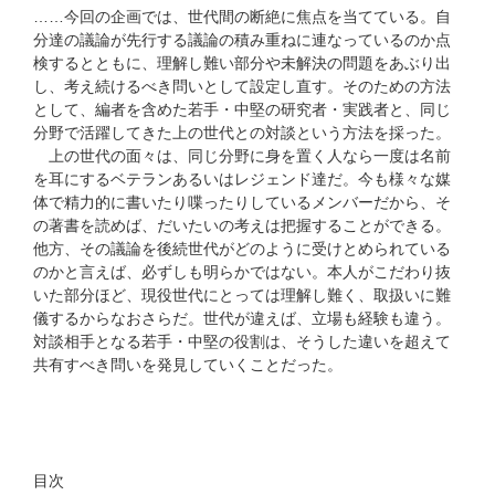
……今回の企画では、世代間の断絶に焦点を当てている。自
分達の議論が先行する議論の積み重ねに連なっているのか点
検するとともに、理解し難い部分や未解決の問題をあぶり出
し、考え続けるべき問いとして設定し直す。そのための方法
として、編者を含めた若手・中堅の研究者・実践者と、同じ
分野で活躍してきた上の世代との対談という方法を採った。
上の世代の面々は、同じ分野に身を置く人なら一度は名前
を耳にするベテランあるいはレジェンド達だ。今も様々な媒
体で精力的に書いたり喋ったりしているメンバーだから、そ
の著書を読めば、だいたいの考えは把握することができる。
他方、その議論を後続世代がどのように受けとめられている
のかと言えば、必ずしも明らかではない。本人がこだわり抜
いた部分ほど、現役世代にとっては理解し難く、取扱いに難
儀するからなおさらだ。世代が違えば、立場も経験も違う。
対談相手となる若手・中堅の役割は、そうした違いを超えて
共有すべき問いを発見していくことだった。
目次