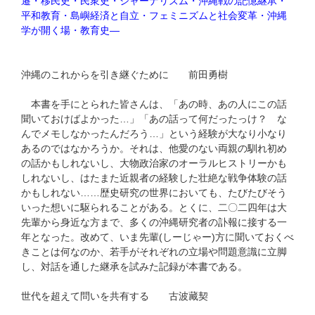
遷・移民史・民衆史・ジャーナリズム・沖縄戦の記憶継承・
平和教育・島嶼経済と自立・フェミニズムと社会変革・沖縄
学が開く場・教育史―
沖縄のこれからを引き継ぐために 前田勇樹
本書を手にとられた皆さんは、「あの時、あの人にこの話
聞いておけばよかった…」「あの話って何だったっけ？ な
んでメモしなかったんだろう…」という経験が大なり小なり
あるのではなかろうか。それは、他愛のない両親の馴れ初め
の話かもしれないし、大物政治家のオーラルヒストリーかも
しれないし、はたまた近親者の経験した壮絶な戦争体験の話
かもしれない……歴史研究の世界においても、たびたびそう
いった想いに駆られることがある。とくに、二〇二四年は大
先輩から身近な方まで、多くの沖縄研究者の訃報に接する一
年となった。改めて、いま先輩(しーじゃー)方に聞いておくべ
きことは何なのか、若手がそれぞれの立場や問題意識に立脚
し、対話を通した継承を試みた記録が本書である。
世代を超えて問いを共有する 古波藏契