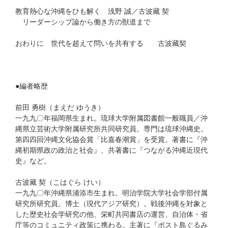
教育熱心な沖縄をひも解く 浅野 誠／古波藏 契
リーダーシップ論から働き方の獣道まで
おわりに 世代を超えて問いを共有する 古波藏契
●編者略歴
前田 勇樹（まえだ ゆうき）
一九九〇年福岡県生まれ。琉球大学附属図書館一般職員／沖
縄県立芸術大学附属研究所共同研究員。専門は琉球沖縄史。
第四四回沖縄文化協会賞「比嘉春潮賞」を受賞。著書に『沖
縄初期県政の政治と社会』、共著書に『つながる沖縄近現代
史』など。
古波藏 契（こはぐら けい）
一九九〇年沖縄県浦添市生まれ。明治学院大学社会学部付属
研究所研究員。博士（現代アジア研究）。戦後沖縄を対象と
した歴史社会学研究の他、栄町共同書店の運営、自治体・省
庁等のコミュニティ政策に携わる。主著に『ポスト島ぐるみ