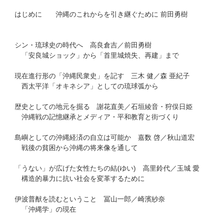
はじめに 沖縄のこれからを引き継ぐために 前田勇樹
シン・琉球史の時代へ 高良倉吉／前田勇樹
「安良城ショック」から「首里城焼失、再建」まで
現在進行形の「沖縄民衆史」を記す 三木 健／森 亜紀子
西太平洋「オキネシア」としての琉球弧から
歴史としての地元を掘る 謝花直美／石垣綾音・狩俣日姫
沖縄戦の記憶継承とメディア・平和教育と街づくり
島嶼としての沖縄経済の自立は可能か 嘉数 啓／秋山道宏
戦後の貧困から沖縄の将来像を通して
「うない」が広げた女性たちの結(ゆい) 高里鈴代／玉城 愛
構造的暴力に抗い社会を変革するために
伊波普猷を読むということ 冨山一郎／崎濱紗奈
「沖縄学」の現在