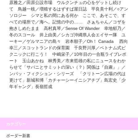
原雅之／田原公設市場 ウルクンチュの心をゲットし続け
て 鳥越一枝／増殖するはずすば屋日誌 平良美十利／○アン
ソロジー シマと私の間にある何か ここで、あそこで、す
べての場所で／海へ。記憶の中の…… さぁちゃん／コザを
抱きしめたまま 高村真琴／Sense Of Wander 幸地郁乃／
冬のスコール 井上由美／シカゴ沖縄県人会エイサー隊 ユ
ーキー／ゲルマニアの島々 岩本順子／Oh！ Canada 西向
幸三／スコットランドの保育園 千良野川厚／ベトナム式ピ
クニックに行こう！ 中嶋栄子／10年目の一合瓶ライブレポ
ート 玉山あかね 林秀美／市来哲雄の私にニュースをわか
らせて「サバニとサミットの深い（？）関係は『自粛』」／
ンパッ・フィクション・シリーズ 「クリトーン広場の代は
更けて」新城和博「カチャーシーイニシアチブ」島宏史「少
年ギャング」長嶺哲成
カテゴリー
ボーダー新書