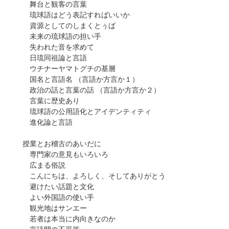
舞台と観客の言葉
琉球語はどう表記すればいいか
資源としてのしまくとぅば
未来の琉球語の担い手
失われた音を求めて
日琉同祖論と言語
ウチナーヤマトグチの基層
国名と言語名 （言語か方言か１）
政治の話と言葉の話 （言語か方言か２）
言葉に歴史あり
琉球語の公用語化とアイデンティティ
進化論と言語
授業とお稽古のあいだに
専門家の意見もいろいろ
広まる俗説
こんにちは、よろしく、そしてありがとう
避けたい話題と文化
よい外国語の使い手
観光地はサンエー
若者は本当に内向きなのか