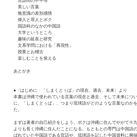
言語間の不平等
美しい言葉
無意識の差別感情
偉人と罪人とボク
国語科のなかの中国語
大学というところ
趣味の延長と研究
文系学問における「再現性」
授業とお稽古
楽しむことを覚える
あとがき
●〈はじめに 「しまくとぅば」の現在、過去、未来〉より
本書は沖縄で使われている言葉の現在と過去、そして未来につ
に、「しまくとぅば」、つまり琉球語がどのような言葉なのか
た。
まずは著者の自己紹介をしよう。ボクは沖縄に住んでやがて十
よりも長く沖縄に住んだことになる。もともとの専門は中国語
ばれていた中国語である官話や、琉球語を記した中国資料に興