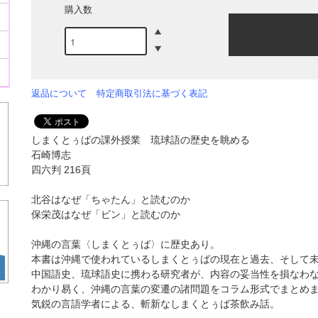
購入数
返品について
特定商取引法に基づく表記
しまくとぅばの課外授業 琉球語の歴史を眺める
石崎博志
四六判 216頁
北谷はなぜ「ちゃたん」と読むのか
保栄茂はなぜ「ビン」と読むのか
沖縄の言葉〈しまくとぅば〉に歴史あり。
本書は沖縄で使われているしまくとぅばの現在と過去、そして
中国語史、琉球語史に携わる研究者が、内容の妥当性を損なわ
わかり易く、沖縄の言葉の変遷の諸問題をコラム形式でまとめ
気鋭の言語学者による、斬新なしまくとぅば茶飲み話。