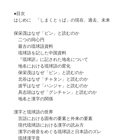
●目次
はじめに 「しまくとぅば」の現在、過去、未来
保栄茂はなぜ「ビン」と読むのか
二つの同心円
最古の琉球語資料
琉球語を記した中国資料
『琉球訳』に記された地名について
地名における琉球語の変化
保栄茂はなぜ「ビン」と読むのか
北谷はなぜ「チャタン」と読むのか
波平はなぜ「ハンジャ」と読むのか
具志頭はなぜ「グシチャン」と読むのか
地名と漢字の関係
漢字と琉球語の世界
言語における固有の要素と外来の要素
現代琉球語における漢字の読み方
漢字の発音をめぐる琉球語と日本語のズレ
琉球漢字音