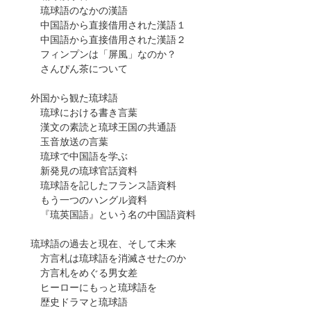
琉球語のなかの漢語
中国語から直接借用された漢語１
中国語から直接借用された漢語２
フィンプンは「屏風」なのか？
さんぴん茶について
外国から観た琉球語
琉球における書き言葉
漢文の素読と琉球王国の共通語
玉音放送の言葉
琉球で中国語を学ぶ
新発見の琉球官話資料
琉球語を記したフランス語資料
もう一つのハングル資料
『琉英国語』という名の中国語資料
琉球語の過去と現在、そして未来
方言札は琉球語を消滅させたのか
方言札をめぐる男女差
ヒーローにもっと琉球語を
歴史ドラマと琉球語