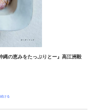
 ー沖縄の恵みをたっぷりとー』高江洲毅
を続ける