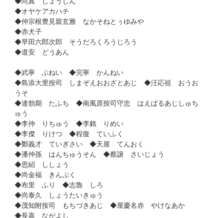
◆尚真 しょうしん
◆オヤケアカハチ
◆仲宗根豊見親玄雅 なかそねとぅゆみや
◆赤犬子
◆早田六郎次郎 そうだろくろうじろう
◆道安 どうあん
◆武寧 ぶねい ◆完寧 かんねい
◆島添大里按司 しまぞえおおざとあじ ◆汪応祖 おうお
うそ
◆達勃期 たふち ◆南風原按司守忠 はえばるあじしゅち
ゅう
◆李仲 りちゅう ◆李銘 りめい
◆李傑 りけつ ◆程復 ていふく
◆鄭義才 ていぎさい ◆天屋 てんおく
◆潘仲孫 はんちゅうそん ◆蔡譲 さいじょう
◆思紹 ししょう
◆尚金福 きんぷく
◆布里 ふり ◆志魯 しろ
◆尚泰久 しょうたいきゅう
◆茂知附按司 もちづきあじ ◆屋慶名赤 やけなあか
◆長嘉 ながよし