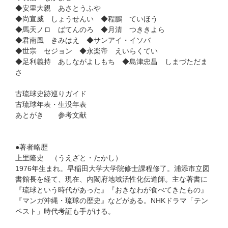
◆安里大親 あさとうふや
◆尚宣威 しょうせんい ◆程鵬 ていほう
◆馬天ノロ ばてんのろ ◆月清 つききよら
◆君南風 きみはえ ◆サンアイ・イソバ
◆世宗 セジョン ◆永楽帝 えいらくてい
◆足利義持 あしながよしもち ◆島津忠昌 しまづただま
さ
古琉球史跡巡りガイド
古琉球年表・生没年表
あとがき 参考文献
●著者略歴
上里隆史 （うえざと・たかし）
1976年生まれ。早稲田大学大学院修士課程修了。浦添市立図
書館長を経て、現在、内閣府地域活性化伝道師。主な著書に
『琉球という時代があった』『おきなわが食べてきたもの』
『マンガ沖縄・琉球の歴史』などがある。NHKドラマ「テン
ペスト」時代考証も手がける。