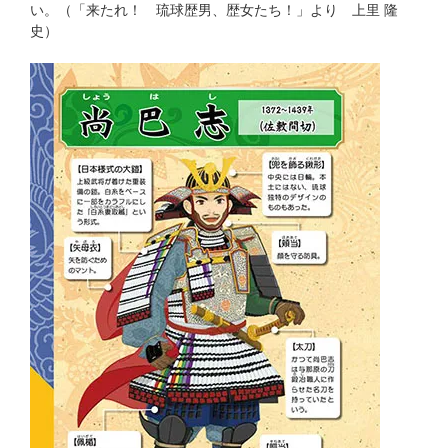
い。（「来たれ！ 琉球歴男、歴女たち！」より 上里 隆
史）