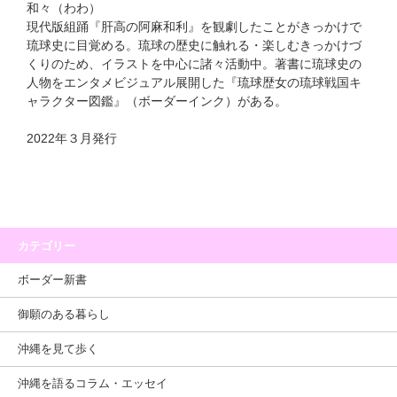
和々（わわ）
現代版組踊『肝高の阿麻和利』を観劇したことがきっかけで
琉球史に目覚める。琉球の歴史に触れる・楽しむきっかけづ
くりのため、イラストを中心に諸々活動中。著書に琉球史の
人物をエンタメビジュアル展開した『琉球歴女の琉球戦国キ
ャラクター図鑑』（ボーダーインク）がある。
2022年３月発行
カテゴリー
ボーダー新書
御願のある暮らし
沖縄を見て歩く
沖縄を語るコラム・エッセイ