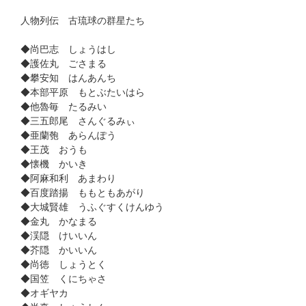
人物列伝 古琉球の群星たち
◆尚巴志 しょうはし
◆護佐丸 ごさまる
◆攀安知 はんあんち
◆本部平原 もとぶたいはら
◆他魯毎 たるみい
◆三五郎尾 さんぐるみぃ
◆亜蘭匏 あらんぽう
◆王茂 おうも
◆懐機 かいき
◆阿麻和利 あまわり
◆百度踏揚 ももともあがり
◆大城賢雄 うふぐすくけんゆう
◆金丸 かなまる
◆渓隠 けいいん
◆芥隠 かいいん
◆尚徳 しょうとく
◆国笠 くにちゃさ
◆オギヤカ