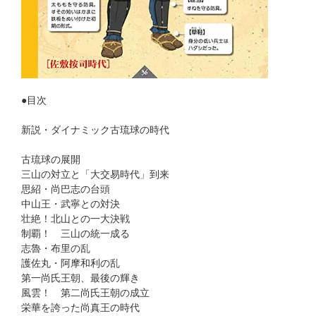
●目次
新説・ダイナミック古琉球の時代
古琉球の展開
三山の対立と「大交易時代」到来
思紹・尚巴志の台頭
中山王・武寧との対決
壮絶！北山との一大決戦
制覇！ 三山の統一成る
志魯・布里の乱
護佐丸・阿摩和利の乱
第一尚氏王朝、最後の輝き
風雲！ 第二尚氏王朝の成立
栄華を誇った尚真王の時代