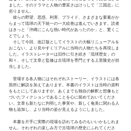
ました。そのドラマと人物の豊富さはけっして「三国志」に
劣りません。
彼らの野望、思惑、利害、プライド、さまざまな要素がか
らまって琉球の天下統一の一大絵巻は進んでいきます。読者
はきっと「沖縄にこんな熱い時代があったのか」と、驚くこ
とでしょう。
そして今回、改訂版としてイラストの大幅リニューアルを
おこない、より見やすくリアルに当時の人物たちを再現しま
した。イラストレーターは旧作に引き続き「琉球歴女」の
和々、そして文章と監修は古琉球を専門とする上里隆史が担
当しました。
登場する各人物にはそれぞれストーリー、イラストには各
箇所に解説を加えてあります。本書のイラストは当時の資料
をもとにしてありますが、あくまでも独自の解釈と想像もと
づいたフィクションであることを心に留めておいてくださ
い。文章も新たなに判明した事実や、新しく奄美に関わる人
物も追加し、より当時の姿が見えるようにしました。
本書を片手に実際の現場を訪れてみるのもいいかもしれま
せん。それぞれの楽しみ方で古琉球の歴史にふれてくださ