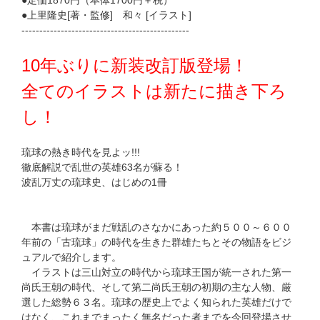
●定価1870円（本体1700円＋税）
●上里隆史[著・監修] 和々 [イラスト]
-----------------------------------------------
10年ぶりに新装改訂版登場！
全てのイラストは新たに描き下ろ
し！
琉球の熱き時代を見よッ!!!
徹底解説で乱世の英雄63名が蘇る！
波乱万丈の琉球史、はじめの1冊
本書は琉球がまだ戦乱のさなかにあった約５００～６００
年前の「古琉球」の時代を生きた群雄たちとその物語をビジ
ュアルで紹介します。
イラストは三山対立の時代から琉球王国が統一された第一
尚氏王朝の時代、そして第二尚氏王朝の初期の主な人物、厳
選した総勢６３名。琉球の歴史上でよく知られた英雄だけで
はなく、これまでまったく無名だった者までを今回登場させ