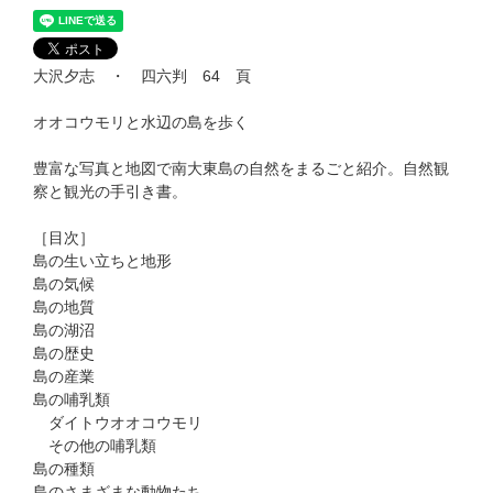
大沢夕志 ・ 四六判 64 頁
オオコウモリと水辺の島を歩く
豊富な写真と地図で南大東島の自然をまるごと紹介。自然観
察と観光の手引き書。
［目次］
島の生い立ちと地形
島の気候
島の地質
島の湖沼
島の歴史
島の産業
島の哺乳類
ダイトウオオコウモリ
その他の哺乳類
島の種類
島のさまざまな動物たち