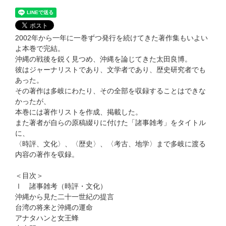
2002年から一年に一巻ずつ発行を続けてきた著作集もいよい
よ本巻で完結。
沖縄の戦後を鋭く見つめ、沖縄を論じてきた太田良博。
彼はジャーナリストであり、文学者であり、歴史研究者でも
あった。
その著作は多岐にわたり、その全部を収録することはできな
かったが、
本巻には著作リストを作成、掲載した。
また著者が自らの原稿綴りに付けた「諸事雑考」をタイトル
に、
〈時評、文化〉、〈歴史〉、〈考古、地学〉まで多岐に渡る
内容の著作を収録。
＜目次＞
Ⅰ 諸事雑考（時評・文化）
沖縄から見た二十一世紀の提言
台湾の将来と沖縄の運命
アナタハンと女王蜂