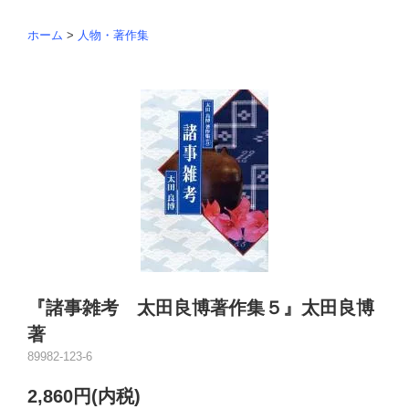
ホーム
>
人物・著作集
『諸事雑考 太田良博著作集５』太田良博
著
89982-123-6
2,860円(内税)