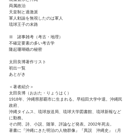
両属政治
天皇制と過激派
軍人勅諭を無視したのは軍人
琉球王子の末路
Ⅲ 諸事雑考（考古・地理）
不確定要素の多い考古学
隆起珊瑚礁の秘密
太田良博著作リスト
初出一覧
あとがき
＜著者紹介＞
太田良博（おおた・りょうはく）
1918年、沖縄県那覇市に生まれる。早稲田大学中退。沖縄民
政府、
沖縄タイムス、琉球放送局、琉球大学図書館、琉球新報など
に勤務。
その間、詩、小説、随筆、評論など発表。2002年死去。
著書に『沖縄にきた明治の人物群像』『異説 沖縄史』（月