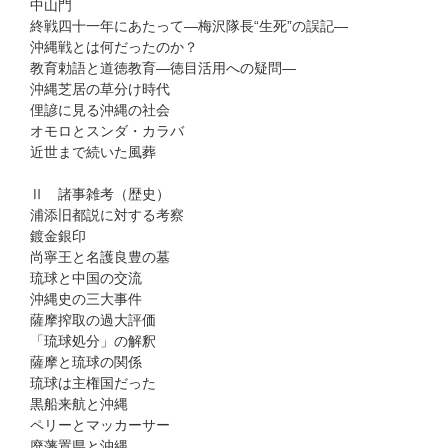
中山門
終戦四十一年にあたって―梅沢隊長“生死”の誤記―
沖縄戦とは何だったのか？
教育勅語と道徳教育―徳目活用への疑問―
沖縄芝居の草分け時代
俚諺に見る沖縄の社会
オモロとスンダ・カラバ
近世まで続いた風葬
Ⅱ 諸事雑考（歴史）
浦添旧都説に対する考察
鍍金銀印
尚寧王と名護良豊の墓
琉球と中国の交流
沖縄史の三大事件
薩摩搾取の過大評価
「琉球処分」の解釈
薩摩と琉球の関係
琉球は主権国だった
黒船来航と沖縄
ペリーとマッカーサー
廃藩置県と沖縄