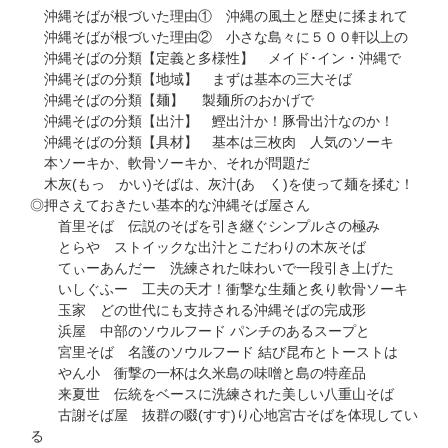
沖縄そばが根づいた理由① 沖縄の風土と歴史に揉まれて
沖縄そばが根づいた理由② 小さな島々に５００軒以上の
沖縄そばの分類【定義と多様性】 メイド･イン・沖縄で
沖縄そばの分類【地域】 まずは基本の三大そば
沖縄そばの分類【麺】 製麺所のおかげで
沖縄そばの分類【出汁】 鰹出汁か！豚骨出汁なのか！
沖縄そばの分類【具材】 基本は三枚肉 人気のソーキ
本ソーキか、軟骨ソーキか、それが問題だ
木灰(もっ かい)そばは、灰汁(あ く)を使って麺を揉む！
◎押さえておきたい基本的な沖縄そば屋さん
首里そば 伝説のそばを引き継ぐシンプルさの極み
とらや ストイックな出汁とこだわりの木灰そば
てぃーあんだー 洗練された味わいで一段引き上げた
いしぐふー 工夫の天才！衝撃な生麺と炙り軟骨ソーキ
玉家 どの世代にも支持される沖縄そばの完成形
浜屋 中部のソウルフード パンチのあるスープと
宮里そば 名護のソウルフード 結び昆布とトーストは
やん小 衝撃の一杯は久米島の味噌と島の特産品
来夏世 伝統をベースに洗練された美しい八重山そば
古謝そば屋 抜群の啜(すす)り心地宮古そばを体現してい
る