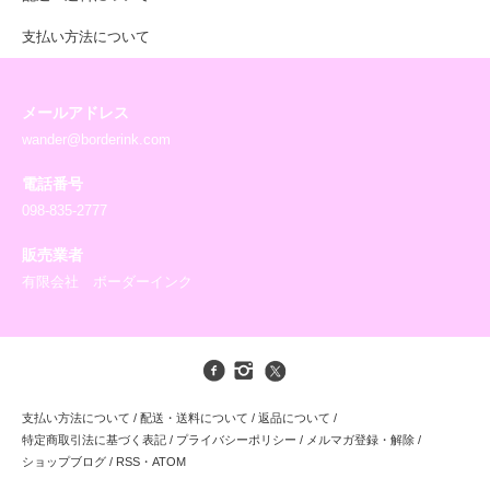
支払い方法について
メールアドレス
wander@borderink.com
電話番号
098-835-2777
販売業者
有限会社 ボーダーインク
支払い方法について
/
配送・送料について
/
返品について
/
特定商取引法に基づく表記
/
プライバシーポリシー
/
メルマガ登録・解除
/
ショップブログ
/
RSS
・
ATOM