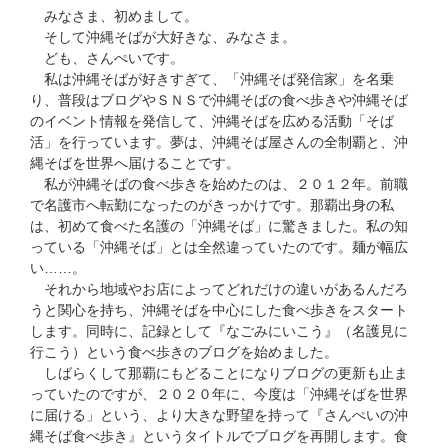
みなさま、初めまして。
そして沖縄そばが大好きな、みなさま。
ども、さんぺいです。
私は沖縄そばが好きすぎて、「沖縄そば発信家」を名乗
り、普段はブログやＳＮＳで沖縄そばの食べ歩きや沖縄そば
のイベント情報を発信して、沖縄そばを広める活動「そば
活」を行っています。夢は、沖縄そば屋さんの全制覇と、沖
縄そばを世界へ届けることです。
私が沖縄そばの食べ歩きを始めたのは、２０１２年。前職
で名護市へ転勤になったのがきっかけです。那覇出身の私
は、初めて食べた名護の「沖縄そば」に驚きました。私の知
っている「沖縄そば」とは全然違っていたのです。麺が幅広
い……。
それから地域やお店によってどれだけの違いがあるんだろ
うと関心を持ち、沖縄そばを中心にした食べ歩きをスタート
します。同時に、記録として『なごみにいこう』（名護見に
行こう）という食べ歩きのブログを始めました。
しばらくして那覇にもどることになりブログの更新も止ま
っていたのですが、２０２０年に、今度は「沖縄そばを世界
に届ける」という、より大きな野望を持って『さんぺいの沖
縄そば食べ歩き』というタイトルでブログを再開します。食