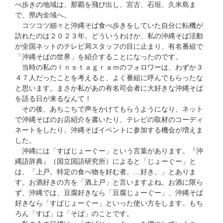
べ歩きの地域は、那覇を飛び出し、宮古、石垣、久米島ま
で、県内全域へ。
コツコツ細々と沖縄そば食べ歩きをしていた自分に転機が
訪れたのは２０２３年。どういうわけか、私の沖縄そば活動
が全国ネットのテレビ局スタッフの目に止まり、有名番組で
「沖縄そばの世界」を紹介することになったのです。
当時の私のＩｎｓｔａｇｒａｍのフォロワーは、わずか３
４７人だったことを考えると、よく番組に呼んでもらったな
と思います。まさか私があの有名司会者に大好きな沖縄そば
を語る日が来るなんて！
その後、あちこちで声をかけてもらうようになり、ネット
で沖縄そばのお店紹介を書いたり、テレビの取材のコーディ
ネートをしたり、沖縄そばイベントに参加する機会が増えま
した。
沖縄には「すばじょーぐー」という言葉があります。『沖
縄語辞典』（国立国語研究所）によると「じょーぐー」と
は、「上戸。特定の食べ物を好む者。…好き。」とありま
す。お酒好きの方を「酒上戸」と言いますよね。お酒に限ら
ず、沖縄では、豆腐好きなら「豆腐じょーぐー」、沖縄そば
好きなら「すばじょーぐー」といった使い方をします。もち
ろん「すば」は「そば」のことです。