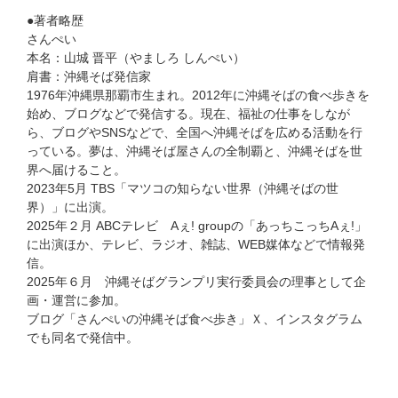
●著者略歴
さんぺい
本名：山城 晋平（やましろ しんぺい）
肩書：沖縄そば発信家
1976年沖縄県那覇市生まれ。2012年に沖縄そばの食べ歩きを
始め、ブログなどで発信する。現在、福祉の仕事をしなが
ら、ブログやSNSなどで、全国へ沖縄そばを広める活動を行
っている。夢は、沖縄そば屋さんの全制覇と、沖縄そばを世
界へ届けること。
2023年5月 TBS「マツコの知らない世界（沖縄そばの世
界）」に出演。
2025年２月 ABCテレビ Aぇ! groupの「あっちこっちAぇ!」
に出演ほか、テレビ、ラジオ、雑誌、WEB媒体などで情報発
信。
2025年６月 沖縄そばグランプリ実行委員会の理事として企
画・運営に参加。
ブログ「さんぺいの沖縄そば食べ歩き」Ｘ、インスタグラム
でも同名で発信中。