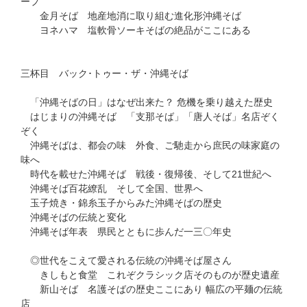
ープ
金月そば 地産地消に取り組む進化形沖縄そば
ヨネハマ 塩軟骨ソーキそばの絶品がここにある
三杯目 バック･トゥー・ザ・沖縄そば
「沖縄そばの日」はなぜ出来た？ 危機を乗り越えた歴史
はじまりの沖縄そば 「支那そば」「唐人そば」名店ぞく
ぞく
沖縄そばは、都会の味 外食、ご馳走から庶民の味家庭の
味へ
時代を載せた沖縄そば 戦後・復帰後、そして21世紀へ
沖縄そば百花繚乱 そして全国、世界へ
玉子焼き・錦糸玉子からみた沖縄そばの歴史
沖縄そばの伝統と変化
沖縄そば年表 県民とともに歩んだ一三〇年史
◎世代をこえて愛される伝統の沖縄そば屋さん
きしもと食堂 これぞクラシック店そのものが歴史遺産
新山そば 名護そばの歴史ここにあり 幅広の平麺の伝統
店