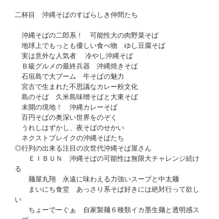
二杯目 沖縄そばのすばらしき仲間たち
沖縄そばの二郎系！ 可能性大の肉野菜そば
地球上でもっとも優しい食べ物 ゆし豆腐そば
実は意外な人気者 冷やし沖縄そば
Ｂ級グルメの最終兵器 沖縄焼きそば
石垣島で大ブーム 牛そばの魅力
宮古で生まれた不思議なカレー粉文化
島のそば 久米島味噌そばと大東そば
未開の境地！ 沖縄カレーそば
百円そばの奥深い世界をのぞく
うれしはずかし、夜そばのせかい
ネクストブレイクの沖縄そばたち
◎行列の出来る注目の次世代沖縄そば屋さん
ＥＩＢＵＮ 沖縄そばの可能性は無限大チャレンジ続け
る
麺屋丸翔 永遠に味わえる力強いスープと中太麺
まいにち食堂 あっさり系そば好きには絶対行って欲し
い
ちょーでーぐぁ 自家製麺６種類イカ墨生麺と透明感ス