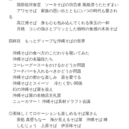
我部祖河食堂 ソーキそばの功労者 風格漂うたたずまい
アワセそば 家族の思い出とともにいつの時代も愛され
る
高江洲そば 身も心も包み込んでくれる珠玉の一杯
月桃 コシの強さとプリッとした独特の食感の木灰そば
四杯目 もっとディープな沖縄そばの世界
沖縄そばの食べ方のこだわりを覗いてみた
沖縄そばの名脇役たち
コーレーグースーをかけるかどうか問題
フーチバーを入れるべきかどうか問題
沖縄そばの密かな楽しみ 器を愛でる
沖縄そばとスイーツ 冷たく甘い関係
幻の沖縄そば屋を追え
沖縄そば屋の名物店主礼賛
ニューカマー！ 沖縄そば具材ドラフト会議
◎美味しくてロケーションも楽しめるそば屋さん
茶処 真壁ちなー 海が見えるそば屋 沖縄そば 峰
しむじょう 上原そば 伊豆味そば