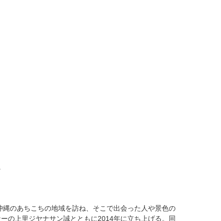
りに
た沖縄のあちこちの地域を訪ね、そこで出会った人や景色の
ーの上里ジヤナサン誠とともに2014年に立ち上げる。同