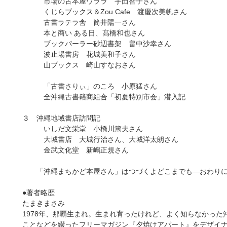
市場の古本屋ウララ 宇田智子さん
くじらブックス＆Zou Cafe 渡慶次美帆さん
古書ラテラ舎 筒井陽一さん
本と商い ある日、髙橋和也さん
ブックパーラー砂辺書架 畠中沙幸さん
波止場書房 花城美和子さん
山ブックス 崎山すなおさん
「古書さりぃ」のころ 小原猛さん
全沖縄古書籍商組合「初夏特別市会」潜入記
３ 沖縄地域書店訪問記
いしだ文栄堂 小橋川篤夫さん
大城書店 大城行治さん、大城洋太朗さん
金武文化堂 新嶋正規さん
「沖縄まちかど本屋さん」はつづくよどこまでも―おわ
●著者略歴
たまきまさみ
1978年、那覇生まれ。生まれ育ったけれど、よく知らなかっ
ことなどを綴ったフリーマガジン『夕焼けアパート』をデザイナ